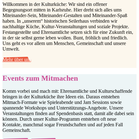
Willkommen in der Kulturküche
:
Wir sind ein offener
Begegnungsort mitten in Karlsruhe. Hier
d
reht sich alles ums
Miteinander-Sein
, Miteinander-Gestalten und Miteinander-
Spaß
haben
.
In „unserem“
historischen
Seilerhaus verbinde
n wir
nachhaltige
Küche
, Kultur
-V
eranstaltungen
und
soziale Projekte
.
Festangestellte und Ehrenamtliche
setzen sich
für eine Zukunft ein,
in der sie selbst gerne leben wollen
.
Bunt, fröhlich und friedlich.
Uns geht es vor allem um Menschen, Gemeinschaft und unsere
Umwelt.
Mehr über uns
Events zum Mitmachen
Komm vorbei und mach mit:
Ehrenamtlich
e
und Kulturschaffende
bringen
in der Kulturküche
ihre Ideen ein. Daraus entstehen
Mitmach-Formate wie
Spieleabende
und
Jam Sessions
sowie
spannende
Worksh
ops
und
Unterstützungs-Angebote
.
Unsere
Veranstaltungen
finden
auf Spendenbasis
statt
, damit alle dabei sein
können.
Durch unser
Kultur-
Programm
entstehen
oft
neue
Kontakte, manchmal sogar Freundschaften
und auf jeden Fall
Gemeinschaft
.